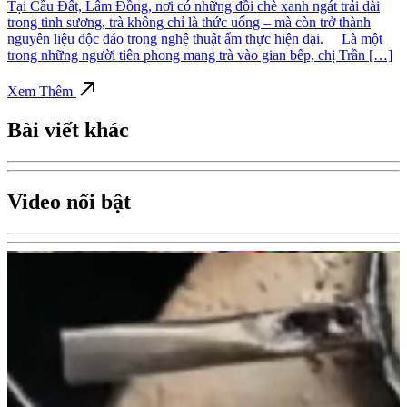
Tại Cầu Đất, Lâm Đồng, nơi có những đồi chè xanh ngát trải dài
trong tinh sương, trà không chỉ là thức uống – mà còn trở thành
nguyên liệu độc đáo trong nghệ thuật ẩm thực hiện đại. Là một
trong những người tiên phong mang trà vào gian bếp, chị Trần […]
Xem Thêm
Bài viết khác
Video nổi bật