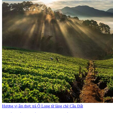
Hương vị ẩm thực trà Ô Long từ làng chè Cầu Đất