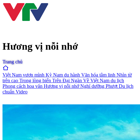
Hương vị nỗi nhớ
Trang chủ
Việt Nam vươn mình
Kỳ Nam du hành
Văn hóa tâm linh
Nhìn từ
trên cao
Trong lòng biển
Trên Đại Ngàn
Về Việt Nam du lịch
Phong cách hoa văn
Hương vị nỗi nhớ
Nghỉ dưỡng
Phượt
Du lịch
chuẩn
Video