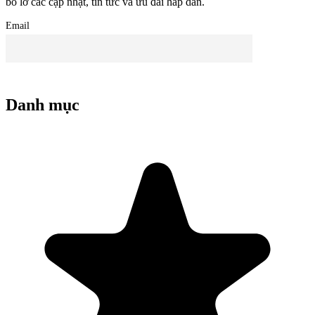
bỏ lỡ các cập nhật, tin tức và ưu đãi hấp dẫn.
Email
Danh mục