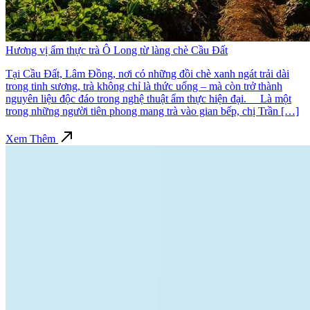
Hương vị ẩm thực trà Ô Long từ làng chè Cầu Đất
Tại Cầu Đất, Lâm Đồng, nơi có những đồi chè xanh ngát trải dài
trong tinh sương, trà không chỉ là thức uống – mà còn trở thành
nguyên liệu độc đáo trong nghệ thuật ẩm thực hiện đại. Là một
trong những người tiên phong mang trà vào gian bếp, chị Trần […]
Xem Thêm