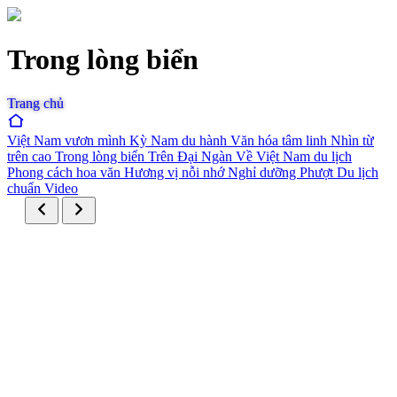
Trong lòng biển
Trang chủ
Việt Nam vươn mình
Kỳ Nam du hành
Văn hóa tâm linh
Nhìn từ
trên cao
Trong lòng biển
Trên Đại Ngàn
Về Việt Nam du lịch
Phong cách hoa văn
Hương vị nỗi nhớ
Nghỉ dưỡng
Phượt
Du lịch
chuẩn
Video