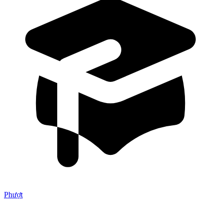
Phượt