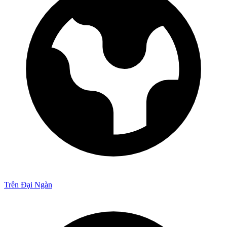
Trên Đại Ngàn