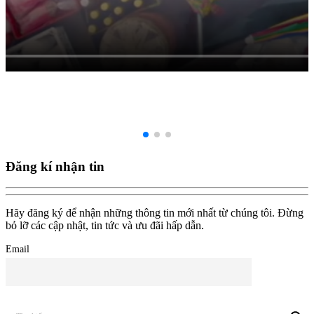
Đăng kí nhận tin
Hãy đăng ký để nhận những thông tin mới nhất từ chúng tôi. Đừng
bỏ lỡ các cập nhật, tin tức và ưu đãi hấp dẫn.
Email