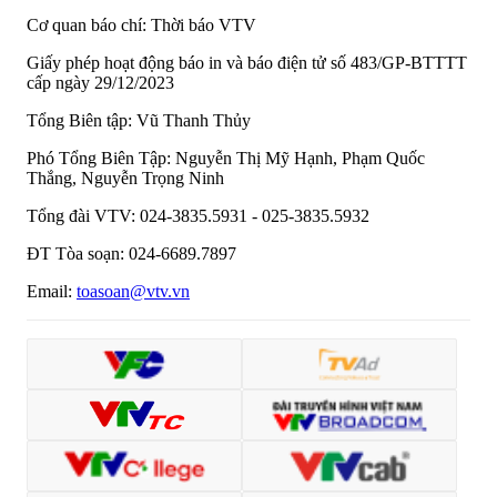
Cơ quan báo chí:
Thời báo VTV
Giấy phép hoạt động báo in và báo điện tử số 483/GP-BTTTT
cấp ngày 29/12/2023
Tổng Biên tập:
Vũ Thanh Thủy
Phó Tổng Biên Tập:
Nguyễn Thị Mỹ Hạnh, Phạm Quốc
Thắng, Nguyễn Trọng Ninh
Tổng đài VTV:
024-3835.5931 - 025-3835.5932
ĐT Tòa soạn:
024-6689.7897
Email:
toasoan@vtv.vn