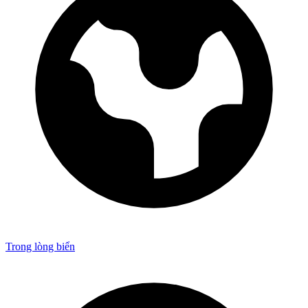
Trong lòng biển