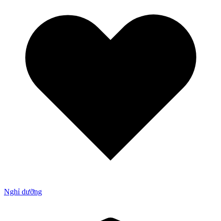
Nghỉ dưỡng