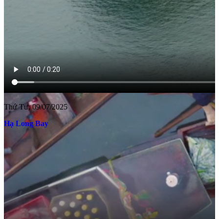
ư, 09/07/2025
Thứ Tư,
ong Bay
Thành p