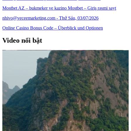
Mostbet AZ – bukmeker ve kazino Mostbet – Giriş rəsmi sayt
nhivo@veceemarketing.com
- Thứ Sáu, 03/07/2026
Online Casino Bonus Code – Überblick und Optionen
Video nổi bật