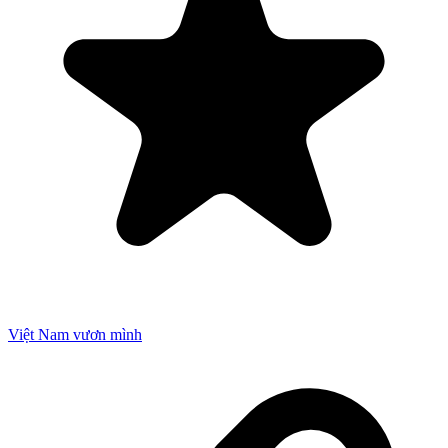
Việt Nam vươn mình