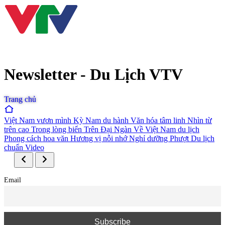
Newsletter - Du Lịch VTV
Trang chủ
Việt Nam vươn mình
Kỳ Nam du hành
Văn hóa tâm linh
Nhìn từ
trên cao
Trong lòng biển
Trên Đại Ngàn
Về Việt Nam du lịch
Phong cách hoa văn
Hương vị nỗi nhớ
Nghỉ dưỡng
Phượt
Du lịch
chuẩn
Video
Email