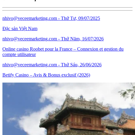
nhivo@veceemarketing.com
- Thứ Tư, 09/07/2025
Đặc sản Việt Nam
nhivo@veceemarketing.com
- Thứ Năm, 16/07/2026
Online casino Roobet pour la France – Connexion et gestion du
compte utilisateur
nhivo@veceemarketing.com
- Thứ Sáu, 26/06/2026
Betify Casino – Avis & Bonus exclusif (2026)