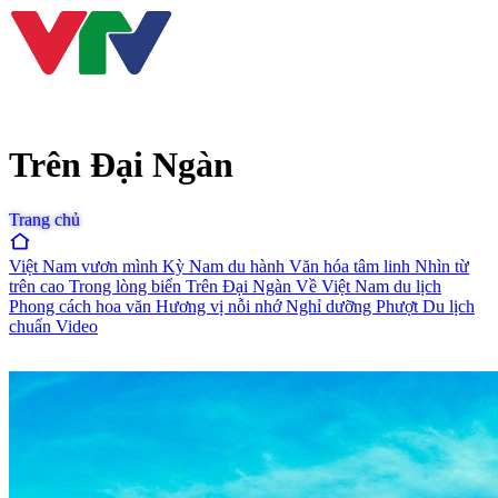
Trên Đại Ngàn
Trang chủ
Việt Nam vươn mình
Kỳ Nam du hành
Văn hóa tâm linh
Nhìn từ
trên cao
Trong lòng biển
Trên Đại Ngàn
Về Việt Nam du lịch
Phong cách hoa văn
Hương vị nỗi nhớ
Nghỉ dưỡng
Phượt
Du lịch
chuẩn
Video