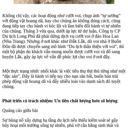
Không chỉ vậy, các hoạt động như cưỡi voi, chụp ảnh “tự sướng”
với động vật hoang dã, hay cho chúng ăn không đúng cách, cũng
đang tiếp tay cho hành vi bóc lột và làm biến đổi hành vi tự nhiên
của chúng. Tháng 3 vừa qua, dưới áp lực từ dư luận, Công ty CP
Du lịch Long Phú đã phải dừng dịch vụ cưỡi voi ở đảo Hoa Lan
(Nha Trang). Nhưng ở nơi khác như Đắk Lắk, dù voi nhà ở Buôn
Đôn đã được chuyển sang mô hình “Du lịch thân thiện với voi”, thì
một bộ phận du khách vẫn mong muốn được cưỡi voi và đổ sang
huyện Lắk, gây áp lực về vấn đề phúc lợi cho voi ở nơi đây.
Một thực trạng nhức nhối khác là việc tiêu thụ thịt thú rừng như một
“đặc sản”. Đây là hành vi tiếp tay cho nạn săn bắt, buôn bán trái
phép động vật hoang dã và đẩy nhiều loài vào danh sách đỏ tuyệt
chủng.
Phát triển có trách nhiệm: Ưu tiên chất lượng hơn số lượng
Quảng cáo giữa bài
Sự bùng nổ xây dựng hạ tầng du lịch nếu thiếu kiểm soát sẽ gây
hủy hoại môi trường sống tự nhiên, phá vỡ cân bằng sinh thái và