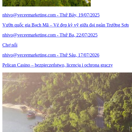
nhivo@veceemarketing.com
- Thứ Bảy, 19/07/2025
Vườn quốc gia Bạch Mã – Vẻ đẹp kỳ vỹ giữa đại ngàn Trường Sơn
nhivo@veceemarketing.com
- Thứ Ba, 22/07/2025
Chợ nổi
nhivo@veceemarketing.com
- Thứ Sáu, 17/07/2026
Pelican Casino – bezpieczeństwo, licencja i ochrona graczy