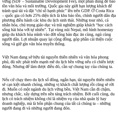
vững (SDF – Sustainable Development Fee), một phần dùng để bảo
tồn văn hóa và môi trường. Quốc gia này giới hạn lượng khách để
tránh quá tải và đặt “chỉ số hạnh phúc” lên trên GDP. Ở Costa Rica
– quốc gia có hơn 25% diện tích là khu bảo tồn, chính người dân địa
phương điều hành các khu du lịch sinh thái. Những tour nhỏ, cá
nhân hóa, chú trọng giáo dục và trải nghiệm giúp khách “học cách
sống hài hòa với tự nhiên”. Tại vùng núi Nepal, mô hình homestay
giúp du khách hòa mình vào đời sống bản địa: ăn cùng, ngủ cùng
người dân. Lợi nhuận quay lại cộng đồng, góp phần cải thiện cuộc
sống và giữ gìn văn hóa truyền thống.
Việt Nam đang sở hữu tài nguyên thiên nhiên và văn hóa phong
phú, đủ sức phát triển mạnh mẽ du lịch bền vững nếu có chiến lược
đúng. Nhưng để làm được điều đó, cần sự chung tay của chúng ta.
Nếu cứ chạy theo du lịch số đông, ngắn hạn, tài nguyên thiên nhiên
sẽ cạn kiệt nhanh chóng, những vị khách chất lượng rồi cũng sẽ rời
đi. Muốn có một ngành du lịch vững bền, Việt Nam cần đi chậm,
nhưng chắc, xây dựng trên nền tảng trách nhiệm. Bởi cuối cùng, du
lịch có trách nhiệm không chỉ là nhiệm vụ của nhà quản lý hay
doanh nghiệp, mà là bổn phận chung của tất cả chúng ta – những
người đang đi và những người đang đón.