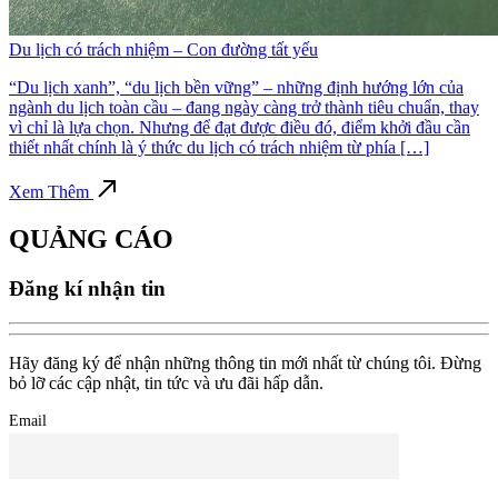
Du lịch có trách nhiệm – Con đường tất yếu
“Du lịch xanh”, “du lịch bền vững” – những định hướng lớn của
ngành du lịch toàn cầu – đang ngày càng trở thành tiêu chuẩn, thay
vì chỉ là lựa chọn. Nhưng để đạt được điều đó, điểm khởi đầu cần
thiết nhất chính là ý thức du lịch có trách nhiệm từ phía […]
Xem Thêm
QUẢNG CÁO
Đăng kí nhận tin
Hãy đăng ký để nhận những thông tin mới nhất từ chúng tôi. Đừng
bỏ lỡ các cập nhật, tin tức và ưu đãi hấp dẫn.
Email