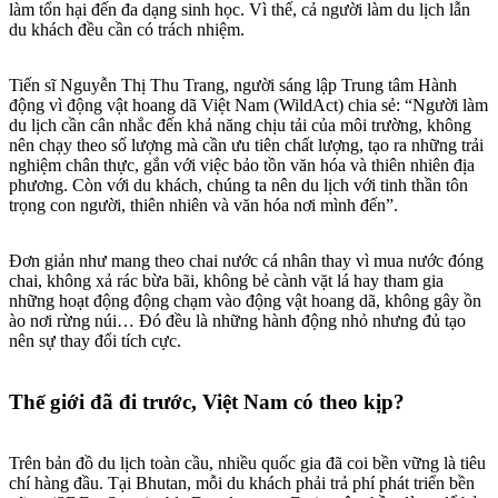
làm tổn hại đến đa dạng sinh học. Vì thế, cả người làm du lịch lẫn
du khách đều cần có trách nhiệm.
Tiến sĩ Nguyễn Thị Thu Trang, người sáng lập Trung tâm Hành
động vì động vật hoang dã Việt Nam (WildAct) chia sẻ: “Người làm
du lịch cần cân nhắc đến khả năng chịu tải của môi trường, không
nên chạy theo số lượng mà cần ưu tiên chất lượng, tạo ra những trải
nghiệm chân thực, gắn với việc bảo tồn văn hóa và thiên nhiên địa
phương. Còn với du khách, chúng ta nên du lịch với tinh thần tôn
trọng con người, thiên nhiên và văn hóa nơi mình đến”.
Đơn giản như mang theo chai nước cá nhân thay vì mua nước đóng
chai, không xả rác bừa bãi, không bẻ cành vặt lá hay tham gia
những hoạt động động chạm vào động vật hoang dã, không gây ồn
ào nơi rừng núi… Đó đều là những hành động nhỏ nhưng đủ tạo
nên sự thay đổi tích cực.
Thế giới đã đi trước, Việt Nam có theo kịp?
Trên bản đồ du lịch toàn cầu, nhiều quốc gia đã coi bền vững là tiêu
chí hàng đầu. Tại Bhutan, mỗi du khách phải trả phí phát triển bền