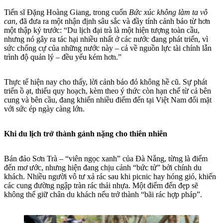
Tiến sĩ Đặng Hoàng Giang, trong cuốn
Bức xúc không làm ta vô
can
, đã đưa ra một nhận định sâu sắc và đầy tính cảnh báo từ hơn
một thập kỷ trước: “Du lịch đại trà là một hiện tượng toàn cầu,
nhưng nó gây ra tác hại nhiều nhất ở các nước đang phát triển, vì
sức chống cự của những nước này – cả về nguồn lực tài chính lẫn
trình độ quản lý – đều yếu kém hơn.”
Thực tế hiện nay cho thấy, lời cảnh báo đó không hề cũ. Sự phát
triển ồ ạt, thiếu quy hoạch, kèm theo ý thức còn hạn chế từ cả bên
cung và bên cầu, đang khiến nhiều điểm đến tại Việt Nam đối mặt
với sức ép ngày càng lớn.
Khi du lịch trở thành gánh nặng cho thiên nhiên
Bán đảo Sơn Trà – “viên ngọc xanh” của Đà Nẵng, từng là điểm
đến mơ ước, nhưng hiện đang chịu cảnh “bức tử” bởi chính du
khách. Nhiều người vô tư xả rác sau khi picnic hay hóng gió, khiến
các cung đường ngập tràn rác thải nhựa. Một điểm đến đẹp sẽ
không thể giữ chân du khách nếu trở thành “bãi rác hợp pháp”.