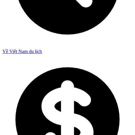
Về Việt Nam du lịch