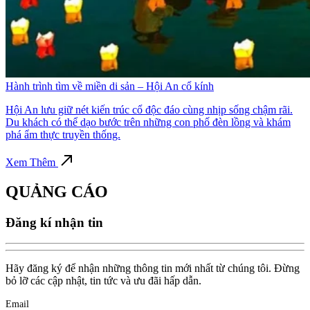
Hành trình tìm về miền di sản – Hội An cổ kính
Hội An lưu giữ nét kiến trúc cổ độc đáo cùng nhịp sống chậm rãi.
Du khách có thể dạo bước trên những con phố đèn lồng và khám
phá ẩm thực truyền thống.
Xem Thêm
QUẢNG CÁO
Đăng kí nhận tin
Hãy đăng ký để nhận những thông tin mới nhất từ chúng tôi. Đừng
bỏ lỡ các cập nhật, tin tức và ưu đãi hấp dẫn.
Email