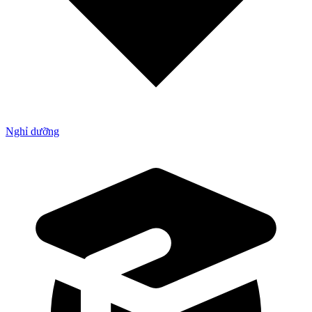
Nghỉ dưỡng