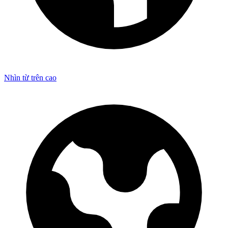
Nhìn từ trên cao