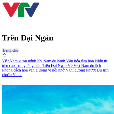
Trên Đại Ngàn
Trang chủ
Việt Nam vươn mình
Kỳ Nam du hành
Văn hóa tâm linh
Nhìn từ
trên cao
Trong lòng biển
Trên Đại Ngàn
Về Việt Nam du lịch
Phong cách hoa văn
Hương vị nỗi nhớ
Nghỉ dưỡng
Phượt
Du lịch
chuẩn
Video