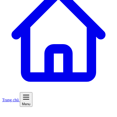
Trang chủ
Menu