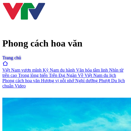
Phong cách hoa văn
Trang chủ
Việt Nam vươn mình
Kỳ Nam du hành
Văn hóa tâm linh
Nhìn từ
trên cao
Trong lòng biển
Trên Đại Ngàn
Về Việt Nam du lịch
Phong cách hoa văn
Hương vị nỗi nhớ
Nghỉ dưỡng
Phượt
Du lịch
chuẩn
Video