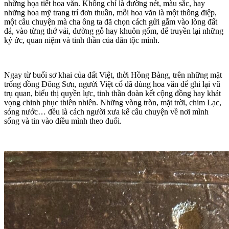
những họa tiết hoa văn. Không chỉ là đường nét, màu sắc, hay
những hoa mỹ trang trí đơn thuần, mỗi hoa văn là một thông điệp,
một câu chuyện mà cha ông ta đã chọn cách gửi gắm vào lòng đất
đá, vào từng thớ vải, đường gỗ hay khuôn gốm, để truyền lại những
ký ức, quan niệm và tinh thần của dân tộc mình.
Ngay từ buổi sơ khai của đất Việt, thời Hồng Bàng, trên những mặt
trống đồng Đông Sơn, người Việt cổ đã dùng hoa văn để ghi lại vũ
trụ quan, biểu thị quyền lực, tinh thần đoàn kết cộng đồng hay khát
vọng chinh phục thiên nhiên. Những vòng tròn, mặt trời, chim Lạc,
sóng nước… đều là cách người xưa kể câu chuyện về nơi mình
sống và tin vào điều mình theo đuổi.