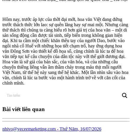
Hôm nay, trước áp lực của thời đại mới, hoa văn Việt đang đứng
trước thách thức lớn lao: sự quên lãng hay sự mai một. Nhưng càng
thử thách thì chúng ta càng hiểu rõ hơn giá trị của hoa văn – một di
sản sống động cần được tái sinh, tiếp biến trong không gian hiện
đại. Khi ta cầm một chiếc khăn thêu tay của người Dao, bước vào
ngôi nhà cổ Huế với những họa tiết chạm trổ, hay ứng dụng hoa
văn Đông Sơn vào thiết kế đồ họa số, cũng chính là lúc ta để hoa
văn tiếp tục kể câu chuyện của dân tộc này với thế giới đương đại.
Hoa văn là sứ giả của bản sắc, của văn hóa, và của những câu
chuyện thiêng liêng vẫn âm thầm chảy trong máu thịt mỗi người
Việt Nam, từ thế hệ này sang thế hệ khác. Một lần nhìn sâu vào hoa
văn, chính là lúc ta bước vào một hành trình trở về với căn cốt của
chính mình.
Bài viết liên quan
nhivo@veceemarketing.com
- Thứ Năm, 16/07/2026