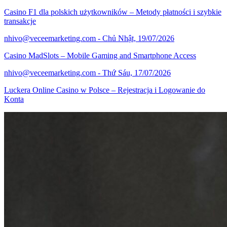
Casino F1 dla polskich użytkowników – Metody płatności i szybkie
transakcje
nhivo@veceemarketing.com
- Chủ Nhật, 19/07/2026
Casino MadSlots – Mobile Gaming and Smartphone Access
nhivo@veceemarketing.com
- Thứ Sáu, 17/07/2026
Luckera Online Casino w Polsce – Rejestracja i Logowanie do
Konta