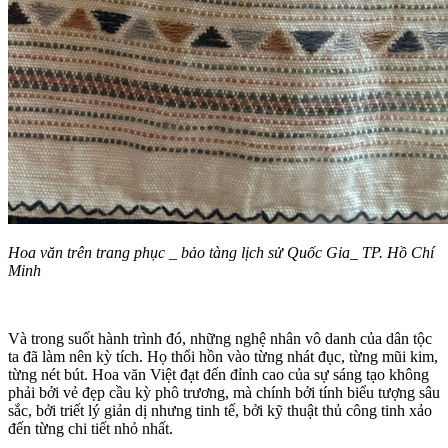
Hoa văn trên trang phục _ bảo tàng lịch sử Quốc Gia_ TP. Hồ Chí
Minh
Và trong suốt hành trình đó, những nghệ nhân vô danh của dân tộc
ta đã làm nên kỳ tích. Họ thổi hồn vào từng nhát đục, từng mũi kim,
từng nét bút. Hoa văn Việt đạt đến đỉnh cao của sự sáng tạo không
phải bởi vẻ đẹp cầu kỳ phô trương, mà chính bởi tính biểu tượng sâu
sắc, bởi triết lý giản dị nhưng tinh tế, bởi kỹ thuật thủ công tinh xảo
đến từng chi tiết nhỏ nhất.