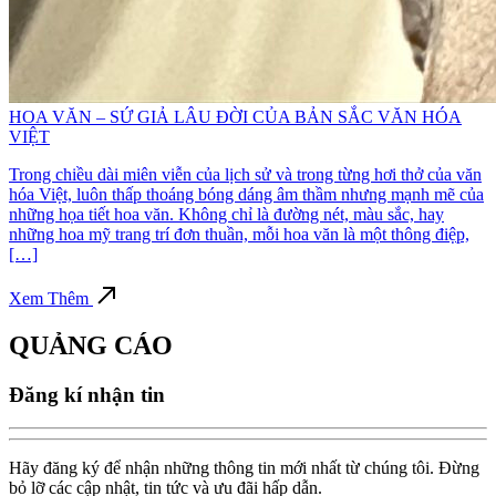
HOA VĂN – SỨ GIẢ LÂU ĐỜI CỦA BẢN SẮC VĂN HÓA
VIỆT
Trong chiều dài miên viễn của lịch sử và trong từng hơi thở của văn
hóa Việt, luôn thấp thoáng bóng dáng âm thầm nhưng mạnh mẽ của
những họa tiết hoa văn. Không chỉ là đường nét, màu sắc, hay
những hoa mỹ trang trí đơn thuần, mỗi hoa văn là một thông điệp,
[…]
Xem Thêm
QUẢNG CÁO
Đăng kí nhận tin
Hãy đăng ký để nhận những thông tin mới nhất từ chúng tôi. Đừng
bỏ lỡ các cập nhật, tin tức và ưu đãi hấp dẫn.