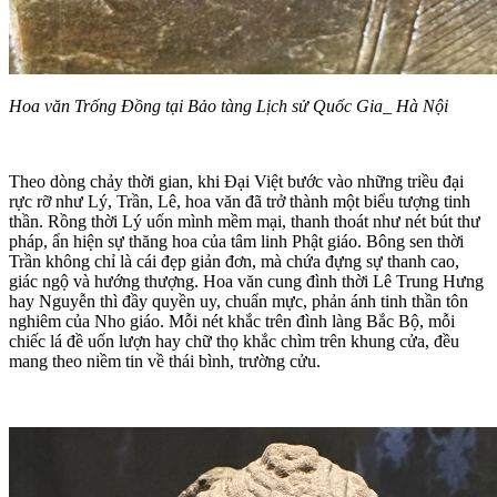
Hoa văn Trống Đồng tại Bảo tàng Lịch sử Quốc Gia_ Hà Nội
Theo dòng chảy thời gian, khi Đại Việt bước vào những triều đại
rực rỡ như Lý, Trần, Lê, hoa văn đã trở thành một biểu tượng tinh
thần. Rồng thời Lý uốn mình mềm mại, thanh thoát như nét bút thư
pháp, ẩn hiện sự thăng hoa của tâm linh Phật giáo. Bông sen thời
Trần không chỉ là cái đẹp giản đơn, mà chứa đựng sự thanh cao,
giác ngộ và hướng thượng. Hoa văn cung đình thời Lê Trung Hưng
hay Nguyễn thì đầy quyền uy, chuẩn mực, phản ánh tinh thần tôn
nghiêm của Nho giáo. Mỗi nét khắc trên đình làng Bắc Bộ, mỗi
chiếc lá đề uốn lượn hay chữ thọ khắc chìm trên khung cửa, đều
mang theo niềm tin về thái bình, trường cửu.