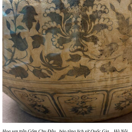
Hoa sen trên Gốm Chu Đậu_ bảo tàng lịch sử Quốc Gia _ Hà Nội