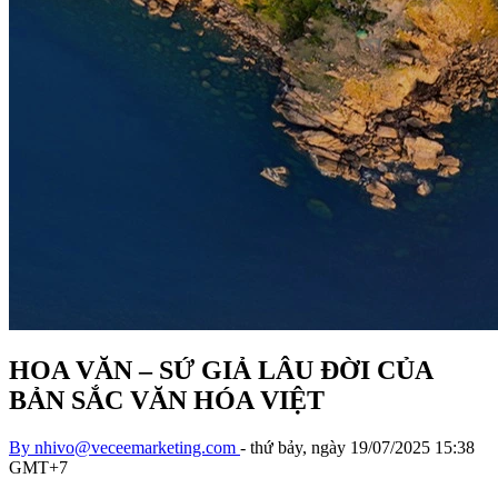
HOA VĂN – SỨ GIẢ LÂU ĐỜI CỦA
BẢN SẮC VĂN HÓA VIỆT
By
nhivo@veceemarketing.com
-
thứ bảy, ngày 19/07/2025 15:38
GMT+7