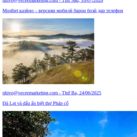
nhivo@veceemarketing.com
- Thứ Sáu, 10/07/2026
Mostbet казӣно – версияи мобилӣ барои бозӣ дар телефон
nhivo@veceemarketing.com
- Thứ Ba, 24/06/2025
Đà Lạt và dấu ấn biệt thự Pháp cổ