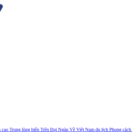
n cao
Trong lòng biển
Trên Đại Ngàn
Về Việt Nam du lịch
Phong cách