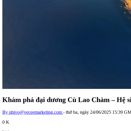
Khám phá đại dương Cù Lao Chàm – Hệ sin
By
nhivo@veceemarketing.com
-
thứ ba, ngày 24/06/2025 15:39 
0 K