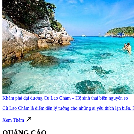
Khám phá đại dương Cù Lao Chàm – Hệ sinh thái biển nguyên sơ
Cù Lao Chàm là điểm đến lý tưởng cho những ai yêu thích lặn biển. N
Xem Thêm
QUẢNG CÁO