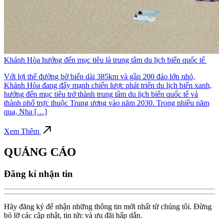
Khánh Hòa hướng đến mục tiêu là trung tâm du lịch biển quốc tế
Với lợi thế đường bờ biển dài 385km và gần 200 đảo lớn nhỏ,
Khánh Hòa đang đẩy mạnh chiến lược phát triển du lịch biển xanh,
hướng đến mục tiêu trở thành trung tâm du lịch biển quốc tế và
thành phố trực thuộc Trung ương vào năm 2030. Trong nhiều năm
qua, Nha […]
Xem Thêm
QUẢNG CÁO
Đăng kí nhận tin
Hãy đăng ký để nhận những thông tin mới nhất từ chúng tôi. Đừng
bỏ lỡ các cập nhật, tin tức và ưu đãi hấp dẫn.