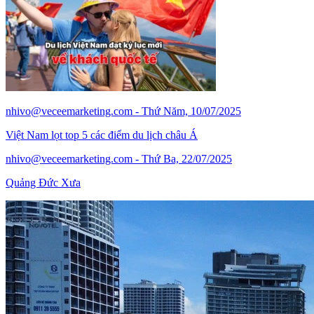
nhivo@veceemarketing.com
- Thứ Năm, 10/07/2025
Việt Nam lọt top 5 các điểm du lịch châu Á
nhivo@veceemarketing.com
- Thứ Ba, 22/07/2025
Quảng Đức Xưa