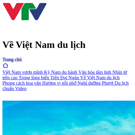
Về Việt Nam du lịch
Trang chủ
Việt Nam vươn mình
Kỳ Nam du hành
Văn hóa tâm linh
Nhìn từ
trên cao
Trong lòng biển
Trên Đại Ngàn
Về Việt Nam du lịch
Phong cách hoa văn
Hương vị nỗi nhớ
Nghỉ dưỡng
Phượt
Du lịch
chuẩn
Video