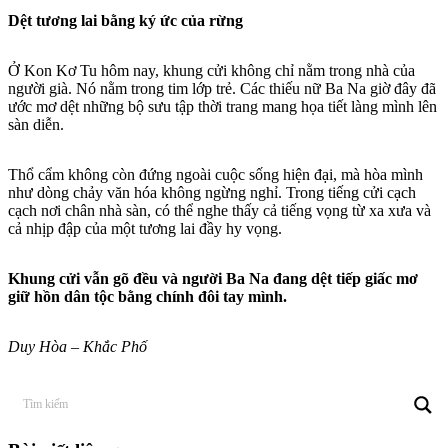
Dệt tương lai bằng ký ức của rừng
Ở Kon Kơ Tu hôm nay, khung cửi không chỉ nằm trong nhà của
người già. Nó nằm trong tim lớp trẻ. Các thiếu nữ Ba Na giờ đây đã
ước mơ dệt những bộ sưu tập thời trang mang họa tiết làng mình lên
sàn diễn.
Thổ cẩm không còn đứng ngoài cuộc sống hiện đại, mà hòa mình
như dòng chảy văn hóa không ngừng nghỉ. Trong tiếng cửi cạch
cạch nơi chân nhà sàn, có thể nghe thấy cả tiếng vọng từ xa xưa và
cả nhịp đập của một tương lai đầy hy vọng.
Khung cửi vẫn gõ đều và người Ba Na đang dệt tiếp giấc mơ
giữ hồn dân tộc bằng chính đôi tay mình.
Duy Hòa – Khắc Phố