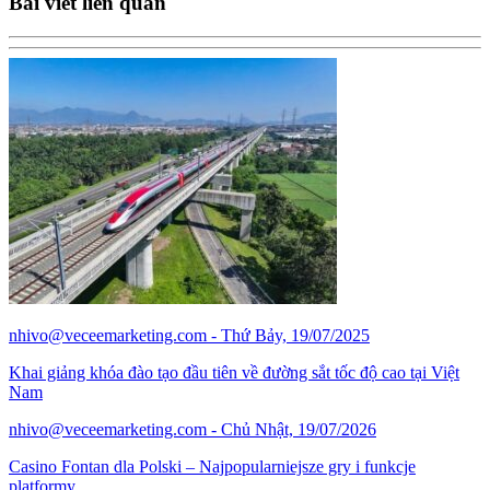
Bài viết liên quan
nhivo@veceemarketing.com
- Thứ Bảy, 19/07/2025
Khai giảng khóa đào tạo đầu tiên về đường sắt tốc độ cao tại Việt
Nam
nhivo@veceemarketing.com
- Chủ Nhật, 19/07/2026
Casino Fontan dla Polski – Najpopularniejsze gry i funkcje
platformy