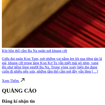
Khi hồn thổ cẩm Ba Na ngân nơi khung cửi
Giữa đại ngàn Kon Tum, nơi những vạt nắng len lỏi qua từng tán lá
già, khung cửi trong làng Kon Kơ Tu vẫn miệt mài gõ nhịp, vang
lên như tiếng lòng người Ba Na. Trong vòng xoáy hiện đại đang
cuốn đi nhiều nếp xưa, những tấm thổ cẩm nơi đây vẫn lặng […]
Xem Thêm
QUẢNG CÁO
Đăng kí nhận tin