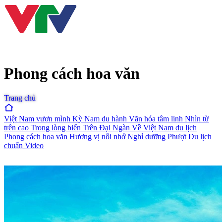
Phong cách hoa văn
Trang chủ
Việt Nam vươn mình
Kỳ Nam du hành
Văn hóa tâm linh
Nhìn từ
trên cao
Trong lòng biển
Trên Đại Ngàn
Về Việt Nam du lịch
Phong cách hoa văn
Hương vị nỗi nhớ
Nghỉ dưỡng
Phượt
Du lịch
chuẩn
Video