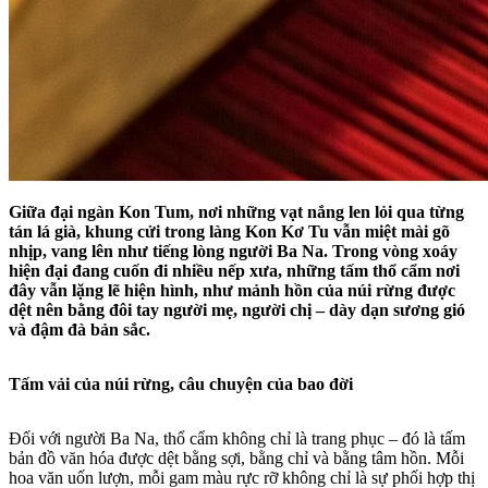
Giữa đại ngàn Kon Tum, nơi những vạt nắng len lỏi qua từng
tán lá già, khung cửi trong làng Kon Kơ Tu vẫn miệt mài gõ
nhịp, vang lên như tiếng lòng người Ba Na. Trong vòng xoáy
hiện đại đang cuốn đi nhiều nếp xưa, những tấm thổ cẩm nơi
đây vẫn lặng lẽ hiện hình, như mảnh hồn của núi rừng được
dệt nên bằng đôi tay người mẹ, người chị – dày dạn sương gió
và đậm đà bản sắc.
Tấm vải của núi rừng, câu chuyện của bao đời
Đối với người Ba Na, thổ cẩm không chỉ là trang phục – đó là tấm
bản đồ văn hóa được dệt bằng sợi, bằng chỉ và bằng tâm hồn. Mỗi
hoa văn uốn lượn, mỗi gam màu rực rỡ không chỉ là sự phối hợp thị