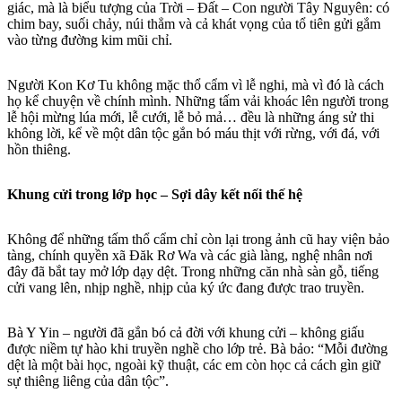
giác, mà là biểu tượng của Trời – Đất – Con người Tây Nguyên: có
chim bay, suối chảy, núi thẳm và cả khát vọng của tổ tiên gửi gắm
vào từng đường kim mũi chỉ.
Người Kon Kơ Tu không mặc thổ cẩm vì lễ nghi, mà vì đó là cách
họ kể chuyện về chính mình. Những tấm vải khoác lên người trong
lễ hội mừng lúa mới, lễ cưới, lễ bỏ mả… đều là những áng sử thi
không lời, kể về một dân tộc gắn bó máu thịt với rừng, với đá, với
hồn thiêng.
Khung cửi trong lớp học – Sợi dây kết nối thế hệ
Không để những tấm thổ cẩm chỉ còn lại trong ảnh cũ hay viện bảo
tàng, chính quyền xã Đăk Rơ Wa và các già làng, nghệ nhân nơi
đây đã bắt tay mở lớp dạy dệt. Trong những căn nhà sàn gỗ, tiếng
cửi vang lên, nhịp nghề, nhịp của ký ức đang được trao truyền.
Bà Y Yin – người đã gắn bó cả đời với khung cửi – không giấu
được niềm tự hào khi truyền nghề cho lớp trẻ. Bà bảo: “Mỗi đường
dệt là một bài học, ngoài kỹ thuật, các em còn học cả cách gìn giữ
sự thiêng liêng của dân tộc”.