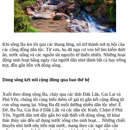
Khi sông Ba len lỏi qua các thung lũng, nó trở thành nơi tụ hội của
các cộng đồng dân tộc. Từ xưa, họ đã ngụ cư ven bờ tìm kiếm thức
ăn, nước uống và các nguồn tài nguyên từ thiên nhiên. Những hoạt
động sinh hoạt hằng ngày của người dân như đánh bắt cá hay trồng
trọt, đều gắn liền với dòng sông.
Dòng sông kết nối cộng đồng qua bao thế hệ
Xuôi theo dòng sông Ba, chảy qua các tỉnh Đăk Lăk, Gia Lai và
Phú Yên, chúng tôi càng hiểu thêm về giá trị gắn kết cộng đồng từ
con sông mang lại. Sông Ba đã nuôi dưỡng nhiều dân tộc như: Ê
Đê, Ba Na, Gia Rai ở Đắk Lắk và các dân tộc Kinh, Chăm ở Phú
Yên. Người dân nơi đây gắn bó mật thiết với dòng sông, từ khai
thác thủy sản đến sử dụng nước sông cho sinh hoạt… Những chiếc
thuyền nhỏ lướt nhẹ trên mặt nước, mang theo các ngư dân cần