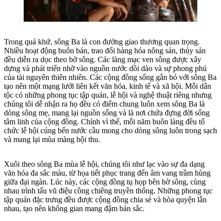
Trong quá khứ, sông Ba là con đường giao thương quan trọng.
Nhiều hoạt động buôn bán, trao đổi hàng hóa nông sản, thủy sản
đều diễn ra dọc theo bờ sông. Các làng mạc ven sông được xây
dựng và phát triển nhờ vào nguồn nước dồi dào và sự phong phú
của tài nguyên thiên nhiên. Các cộng đồng sống gắn bó với sông Ba
tạo nên một mạng lưới liên kết văn hóa, kinh tế và xã hội. Mỗi dân
tộc có những phong tục tập quán, lễ hội và nghệ thuật riêng nhưng
chúng tôi dễ nhận ra họ đều có điểm chung luôn xem sông Ba là
dòng sông mẹ, mang lại nguồn sống và là nơi chứa đựng đời sống
tâm linh của cộng đồng. Chính vì thế, mỗi năm buôn làng đều tổ
chức lễ hội cúng bến nước cầu mong cho dòng sông luôn trong sạch
và mang lại mùa màng bội thu.
Xuôi theo sông Ba mùa lễ hội, chúng tôi như lạc vào sự đa dạng
văn hóa đa sắc màu, từ họa tiết phục trang đến âm vang trầm hùng
giữa đại ngàn. Lúc này, các cộng đồng tụ họp bên bờ sông, cùng
nhau trình tấu vũ điệu cồng chiêng truyền thống. Những phong tục
tập quán đặc trưng đều được cộng đồng chia sẻ và hòa quyện lẫn
nhau, tạo nên không gian mang đậm bản sắc.