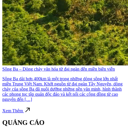
Sông Ba – Dòng chảy văn hóa từ đại ngàn đến miền biên viễn
Sông Ba dài hơn 400km là một trong những dòng sông lớn nhất
miền Trung Việt Nam. Khởi nguồn từ đại ngàn Tây Nguyên, dòng
chảy của sông Ba đã nuôi dưỡng những nền văn minh, hình thành
các phong tục tập quán độc đáo và kết nối các cộng đồng từ cao
nguyên đến […]
Xem Thêm
QUẢNG CÁO