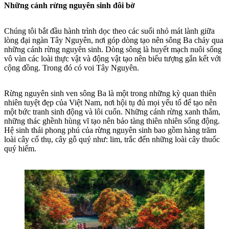
Những cánh rừng nguyên sinh đôi bờ
Chúng tôi bắt đầu hành trình dọc theo các suối nhỏ mát lành giữa
lòng đại ngàn Tây Nguyên, nơi góp dòng tạo nên sông Ba chảy qua
những cánh rừng nguyên sinh. Dòng sông là huyết mạch nuôi sống
vô vàn các loài thực vật và động vật tạo nên biểu tượng gắn kết với
cộng đồng. Trong đó có voi Tây Nguyên.
Rừng nguyên sinh ven sông Ba là một trong những kỳ quan thiên
nhiên tuyệt đẹp của Việt Nam, nơi hội tụ đủ mọi yếu tố để tạo nên
một bức tranh sinh động và lôi cuốn. Những cánh rừng xanh thẳm,
những thác ghềnh hùng vĩ tạo nên bảo tàng thiên nhiên sống động.
Hệ sinh thái phong phú của rừng nguyên sinh bao gồm hàng trăm
loài cây cổ thụ, cây gỗ quý như: lim, trắc đến những loài cây thuốc
quý hiếm.