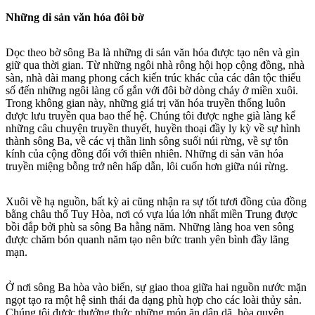
Những di sản văn hóa đôi bờ
Dọc theo bờ sông Ba là những di sản văn hóa được tạo nên và gìn
giữ qua thời gian. Từ những ngôi nhà rông hội họp cộng đồng, nhà
sàn, nhà dài mang phong cách kiến trúc khác của các dân tộc thiểu
số đến những ngôi làng cổ gắn với đôi bờ dòng chảy ở miền xuôi.
Trong không gian này, những giá trị văn hóa truyền thống luôn
được lưu truyền qua bao thế hệ. Chúng tôi được nghe già làng kể
những câu chuyện truyền thuyết, huyền thoại đầy ly kỳ về sự hình
thành sông Ba, về các vị thần linh sông suối núi rừng, về sự tôn
kính của cộng đồng đối với thiên nhiên. Những di sản văn hóa
truyền miệng bỗng trở nên hấp dẫn, lôi cuốn hơn giữa núi rừng.
Xuôi về hạ nguồn, bất kỳ ai cũng nhận ra sự tốt tươi đồng của đồng
bằng châu thổ Tuy Hòa, nơi có vựa lúa lớn nhất miền Trung được
bồi đắp bởi phù sa sông Ba hằng năm. Những làng hoa ven sông
được chăm bón quanh năm tạo nên bức tranh yên bình đầy lãng
mạn.
Ở nơi sông Ba hòa vào biển, sự giao thoa giữa hai nguồn nước mặn
ngọt tạo ra một hệ sinh thái đa dạng phù hợp cho các loài thủy sản.
Chúng tôi được thưởng thức những món ăn dân dã, hòa quyện