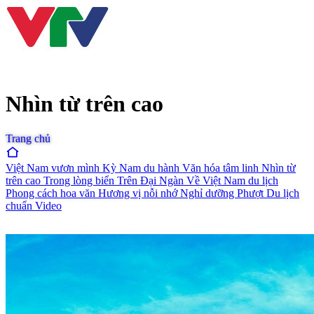
Nhìn từ trên cao
Trang chủ
Việt Nam vươn mình
Kỳ Nam du hành
Văn hóa tâm linh
Nhìn từ
trên cao
Trong lòng biển
Trên Đại Ngàn
Về Việt Nam du lịch
Phong cách hoa văn
Hương vị nỗi nhớ
Nghỉ dưỡng
Phượt
Du lịch
chuẩn
Video