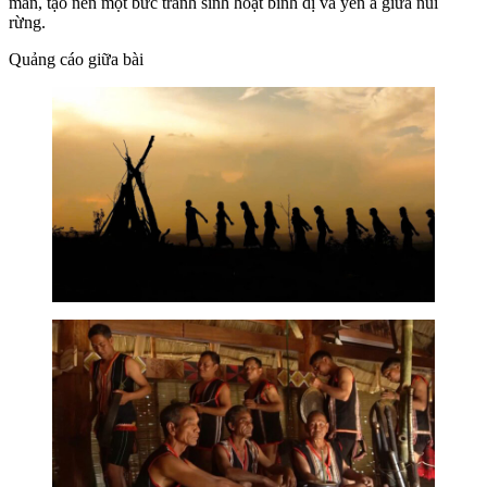
mẫn, tạo nên một bức tranh sinh hoạt bình dị và yên ả giữa núi
rừng.
Quảng cáo giữa bài