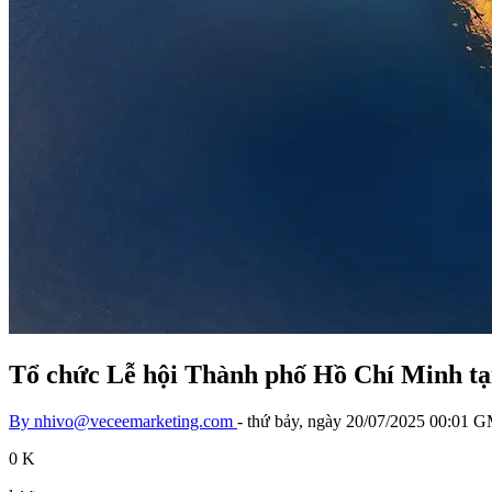
Tổ chức Lễ hội Thành phố Hồ Chí Minh tạ
By
nhivo@veceemarketing.com
-
thứ bảy, ngày 20/07/2025 00:01
0 K