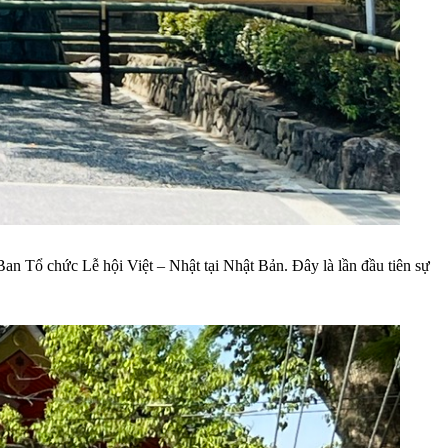
n Tổ chức Lễ hội Việt – Nhật tại Nhật Bản. Đây là lần đầu tiên sự