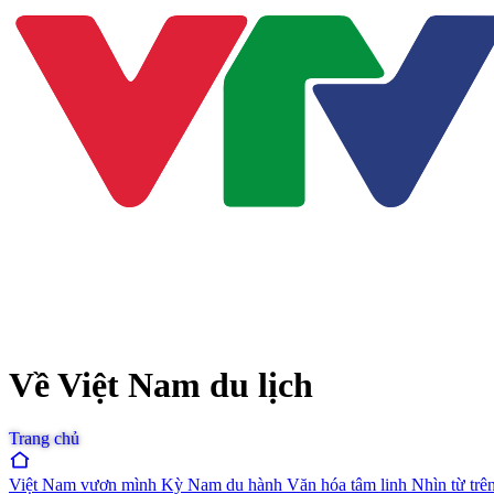
Về Việt Nam du lịch
Trang chủ
Việt Nam vươn mình
Kỳ Nam du hành
Văn hóa tâm linh
Nhìn từ trê