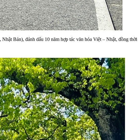
, Nhật Bản), đánh dấu 10 năm hợp tác văn hóa Việt – Nhật, đồng thời