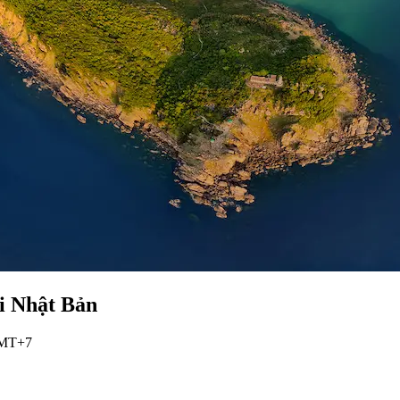
i Nhật Bản
 GMT+7