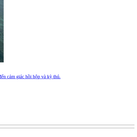
đến cảm giác hồi hộp và kỳ thú.