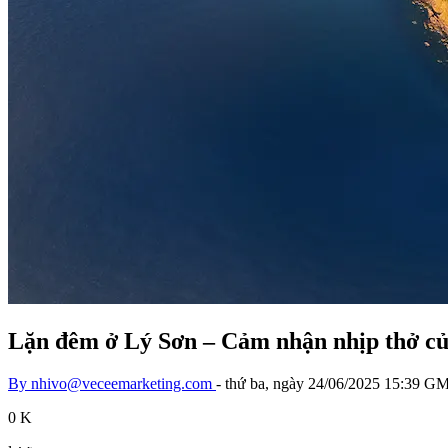
Lặn đêm ở Lý Sơn – Cảm nhận nhịp thở củ
By
nhivo@veceemarketing.com
-
thứ ba, ngày 24/06/2025 15:39 
0 K