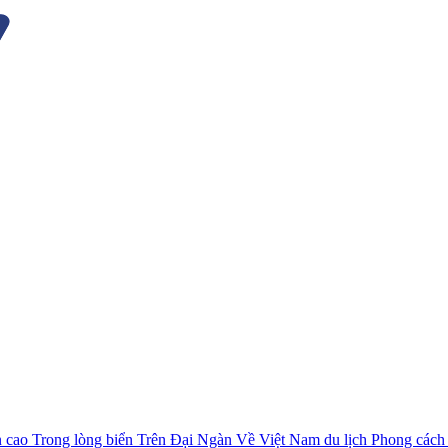
n cao
Trong lòng biển
Trên Đại Ngàn
Về Việt Nam du lịch
Phong cách