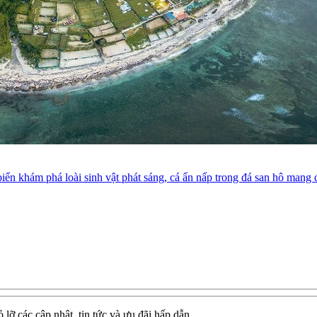
ển khám phá loài sinh vật phát sáng, cá ẩn nấp trong đá san hô mang 
lỡ các cập nhật, tin tức và ưu đãi hấp dẫn.