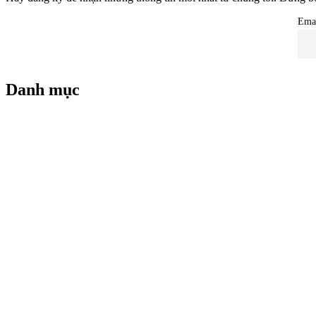
Ema
Danh mục