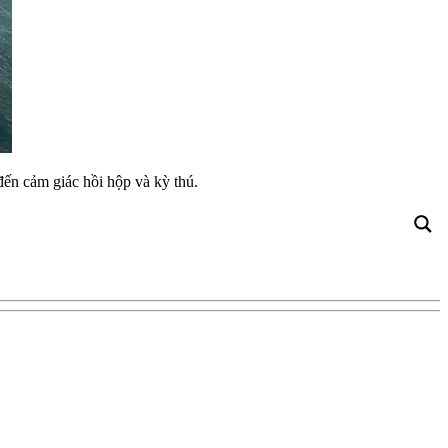
đến cảm giác hồi hộp và kỳ thú.