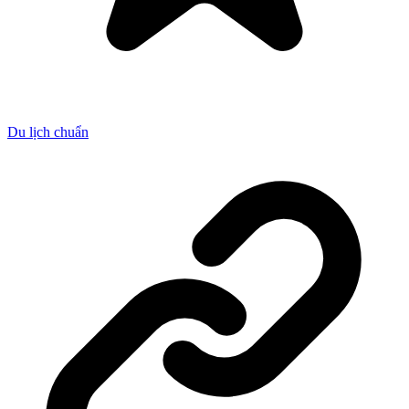
Du lịch chuẩn