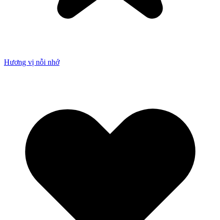
Hương vị nỗi nhớ