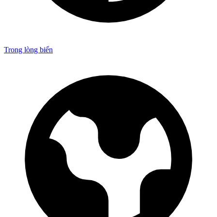
Trong lòng biển