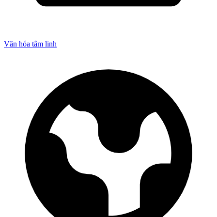
Văn hóa tâm linh