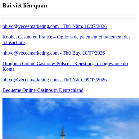
Bài viết liên quan
nhivo@veceemarketing.com
- Thứ Năm, 16/07/2026
Roobet Casino en France – Options de paiement et traitement des
transactions
nhivo@veceemarketing.com
- Thứ Bảy, 18/07/2026
Dragonia Online Casino w Polsce – Rejestracja i Logowanie do
Konta
nhivo@veceemarketing.com
- Thứ Năm, 09/07/2026
Bequeme Online-Casinos in Deutschland