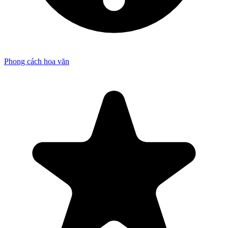
Phong cách hoa văn