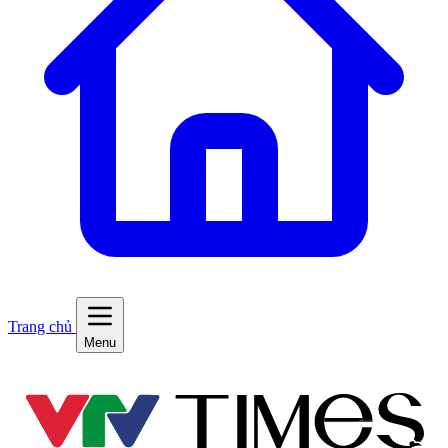
Trang chủ
Menu