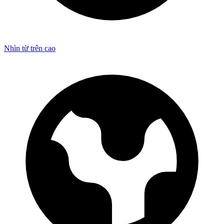
Nhìn từ trên cao