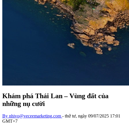
Khám phá Thái Lan – Vùng đất của
những nụ cười
By
nhivo@veceemarketing.com
-
thứ tư, ngày 09/07/2025 17:01
GMT+7