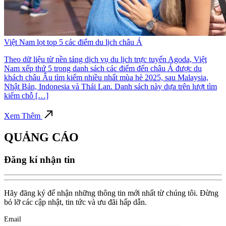
Việt Nam lọt top 5 các điểm du lịch châu Á
Theo dữ liệu từ nền tảng dịch vụ du lịch trực tuyến Agoda, Việt
Nam xếp thứ 5 trong danh sách các điểm đến châu Á được du
khách châu Âu tìm kiếm nhiều nhất mùa hè 2025, sau Malaysia,
Nhật Bản, Indonesia và Thái Lan. Danh sách này dựa trên lượt tìm
kiếm chỗ […]
Xem Thêm
QUẢNG CÁO
Đăng kí nhận tin
Hãy đăng ký để nhận những thông tin mới nhất từ chúng tôi. Đừng
bỏ lỡ các cập nhật, tin tức và ưu đãi hấp dẫn.
Email