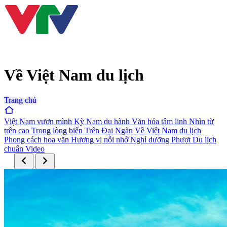
Về Việt Nam du lịch
Trang chủ
Việt Nam vươn mình
Kỳ Nam du hành
Văn hóa tâm linh
Nhìn từ
trên cao
Trong lòng biển
Trên Đại Ngàn
Về Việt Nam du lịch
Phong cách hoa văn
Hương vị nỗi nhớ
Nghỉ dưỡng
Phượt
Du lịch
chuẩn
Video